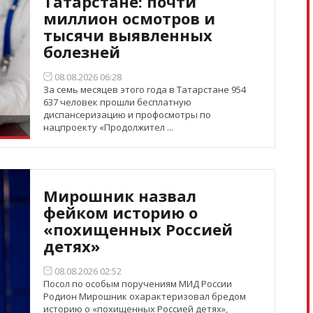
Татарстане: почти
миллион осмотров и
тысячи выявленных
болезней
08.08.2026 06:28
За семь месяцев этого года в Татарстане 954
637 человек прошли бесплатную
диспансеризацию и профосмотры по
нацпроекту «Продолжител ...
Мирошник назвал
фейком историю о
«похищенных Россией
детях»
08.08.2026 02:52
Посол по особым поручениям МИД России
Родион Мирошник охарактеризовал бредом
историю о «похищенных Россией детях»,