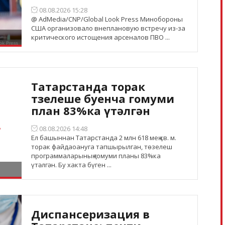
08.08.2026 15:28
@ AdMedia/CNP/Global Look Press Минобороны
США организовало внеплановую встречу из-за
критического истощения арсеналов ПВО ...
Татарстанда торак
төзелеше буенча гомуми
план 83%ка үтәлгән
08.08.2026 14:48
Ел башыннан Татарстанда 2 млн 618 мең кв. м.
торак файдаоануга тапшырылган, төзелеш
программаларының гомуми планы 83%ка
үтәлгән. Бу хакта бүген ...
Диспансеризация в