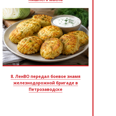
8. ЛенВО передал боевое знамя
железнодорожной бригаде в
Петрозаводске