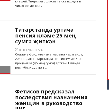
клещей. Тверская область также входит в
число регионов, ...
Татарстанда уртача
пенсия күләме 25 мең
сумга җиткән
06.08.2026 09:24
Социаль фонд мәгълүматларына караганда,
2021 елдан Татарстанда пенсия күләме 61,3
процентка (9,5 мең сумга) арткан. Нәтиҗәдә
республикада пен ...
Фетисов предсказал
последствия назначения
женщин в руководство
IIHF