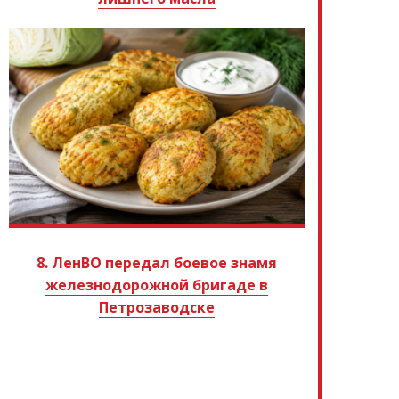
8. ЛенВО передал боевое знамя
железнодорожной бригаде в
Петрозаводске