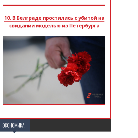
10. В Белграде простились с убитой на
свидании моделью из Петербурга
ЭКОНОМИКА