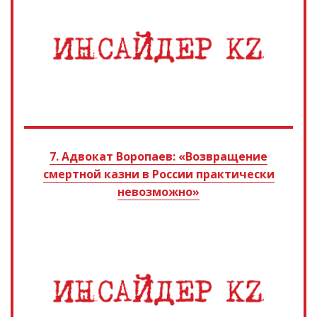
7. Адвокат Воропаев: «Возвращение
смертной казни в России практически
невозможно»