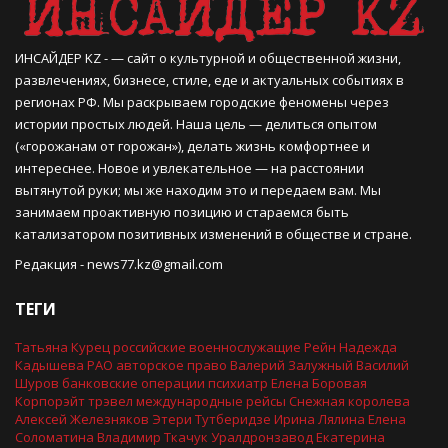
ИНСАЙДЕР KZ - — сайт о культурной и общественной жизни,
развлечениях, бизнесе, стиле, еде и актуальных событиях в
регионах РФ. Мы раскрываем городские феномены через
истории простых людей. Наша цель — делиться опытом
(«горожанам от горожан»), делать жизнь комфортнее и
интереснее. Новое и увлекательное — на расстоянии
вытянутой руки; мы же находим это и передаем вам. Мы
занимаем проактивную позицию и стараемся быть
катализатором позитивных изменений в обществе и стране.
Редакция -
news77.kz@gmail.com
ТЕГИ
Татьяна Курец
российские военнослужащие
Рейн
Надежда
Кадышева
РАО
авторское право
Валерий Залужный
Василий
Шуров
банковские операции
психиатр
Елена Боровая
Корпорэйт трэвел
международные рейсы
Снежная королева
Алексей Железняков
Этери Тутберидзе
Ирина Лялина
Елена
Соломатина
Владимир Ткачук
Уралдронзавод
Екатерина