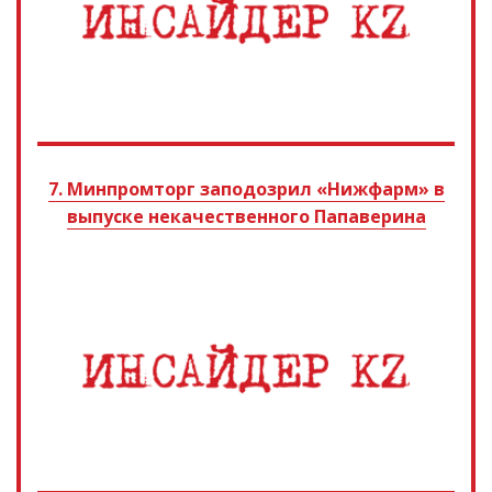
7. Минпромторг заподозрил «Нижфарм» в
выпуске некачественного Папаверина