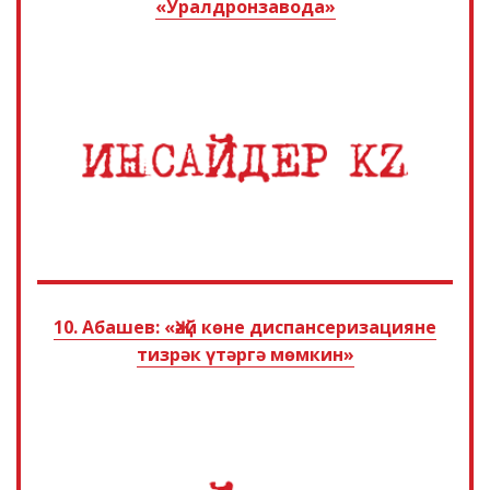
«Уралдронзавода»
10. Абашев: «Җәй көне диспансеризацияне
тизрәк үтәргә мөмкин»